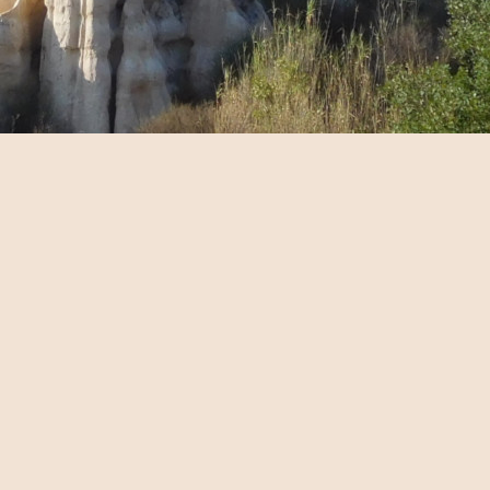
e
ages