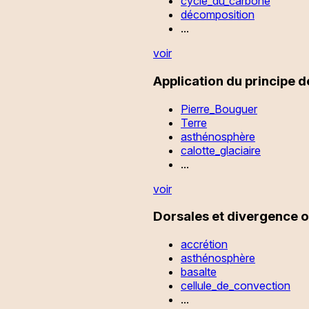
cycle_du_carbone
décomposition
...
voir
Application du principe de
Pierre_Bouguer
Terre
asthénosphère
calotte_glaciaire
...
voir
Dorsales et divergence 
accrétion
asthénosphère
basalte
cellule_de_convection
...