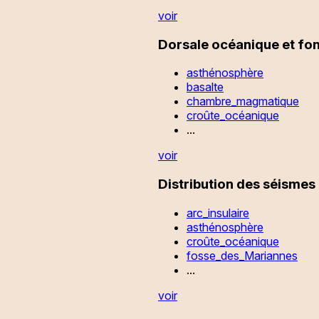
voir
Dorsale océanique et fo
asthénosphère
basalte
chambre_magmatique
croûte_océanique
...
voir
Distribution des séismes
arc_insulaire
asthénosphère
croûte_océanique
fosse_des_Mariannes
...
voir