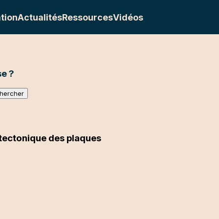
tion
Actualités
Ressources
Vidéos
e ?
 tectonique des plaques