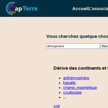
Accueil
L'associa
Vous cherchez quelque chos
Dérive des continents et
asthénosphère
basalte
champ_magnétique
coulissage
...
voir