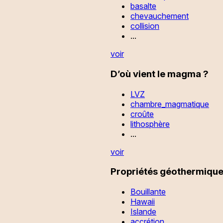
basalte
chevauchement
collision
...
voir
D’où vient le magma ?
LVZ
chambre_magmatique
croûte
lithosphère
...
voir
Propriétés géothermiques
Bouillante
Hawaii
Islande
accrétion