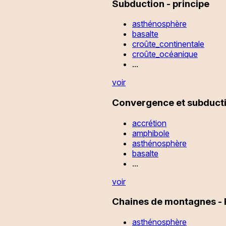
Subduction - principe
asthénosphère
basalte
croûte_continentale
croûte_océanique
...
voir
Convergence et subduct
accrétion
amphibole
asthénosphère
basalte
...
voir
Chaines de montagnes - F
asthénosphère