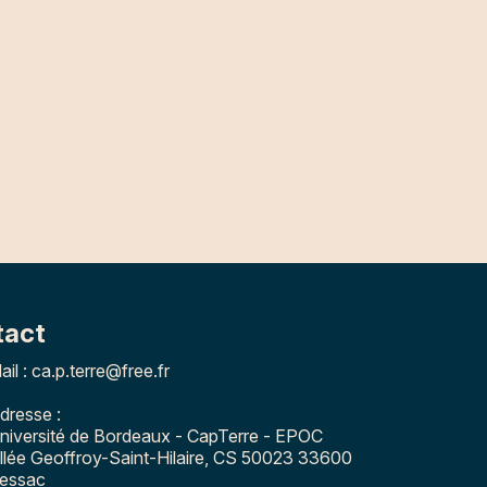
tact
ail : ca.p.terre@free.fr
dresse :
niversité de Bordeaux - CapTerre - EPOC
llée Geoffroy-Saint-Hilaire, CS 50023 33600
essac