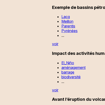
Exemple de bassins pétro
Lacq
Meillon
Parentis
Pyrénées
...
voir
Impact des activités huma
El_Niño
aménagement
barrage
biodiversité
...
voir
Avant l’éruption du volca