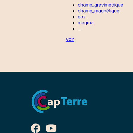
champ_gravimétrique
champ_magnétique
gaz
magma
...
voir