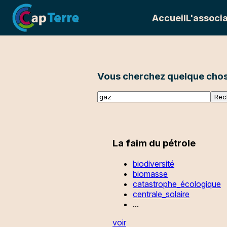
Accueil
L'associa
Vous cherchez quelque chos
La faim du pétrole
biodiversité
biomasse
catastrophe_écologique
centrale_solaire
...
voir