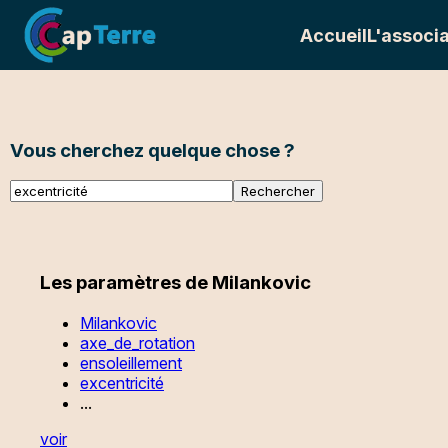
Accueil
L'associa
Vous cherchez quelque chose ?
Les paramètres de Milankovic
Milankovic
axe_de_rotation
ensoleillement
excentricité
...
voir