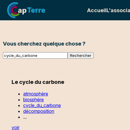
Accueil
L'associa
Vous cherchez quelque chose ?
Le cycle du carbone
atmosphère
biosphère
cycle_du_carbone
décomposition
...
voir