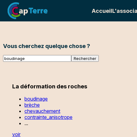
Accueil
L'associa
Vous cherchez quelque chose ?
La déformation des roches
boudinage
brèche
chevauchement
contrainte_anisotrope
...
voir