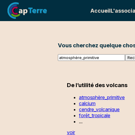
Accueil
L'associa
Vous cherchez quelque chos
De l’utilité des volcans
atmosphère_primitive
calcium
cendre_volcanique
forêt_tropicale
...
voir