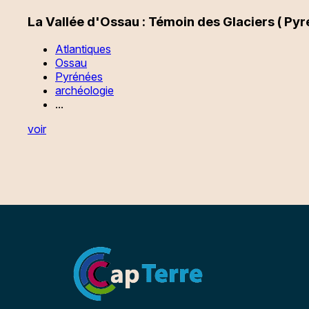
La Vallée d'Ossau : Témoin des Glaciers ( Py
Atlantiques
Ossau
Pyrénées
archéologie
...
voir