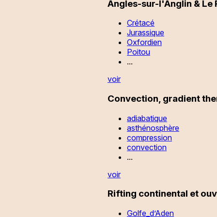
Angles-sur-l'Anglin & Le
Crétacé
Jurassique
Oxfordien
Poitou
...
voir
Convection, gradient th
adiabatique
asthénosphère
compression
convection
...
voir
Rifting continental et o
Golfe_d’Aden