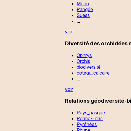
Moho
Pangée
Suess
...
voir
Diversité des orchidées s
Ophrys
Orchis
biodiversité
coteau_calcaire
...
voir
Relations géodiversité-bi
Pays_basque
Permo-Trias
Pyrénées
Rhune