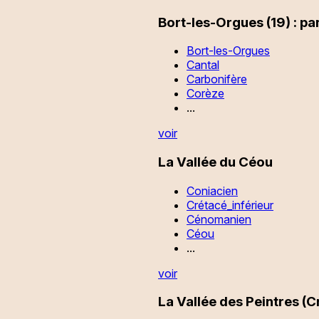
Bort-les-Orgues (19) : p
Bort-les-Orgues
Cantal
Carbonifère
Corèze
...
voir
La Vallée du Céou
Coniacien
Crétacé_inférieur
Cénomanien
Céou
...
voir
La Vallée des Peintres (