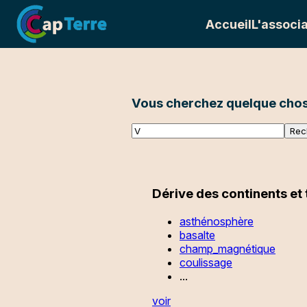
Accueil
L'associa
Vous cherchez quelque chos
Dérive des continents et
asthénosphère
basalte
champ_magnétique
coulissage
...
voir