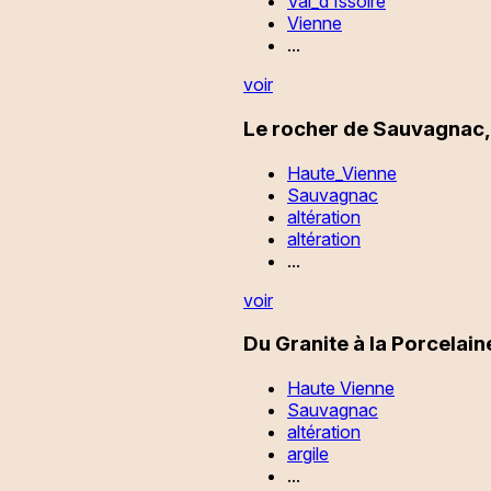
Val_d’Issoire
Vienne
...
voir
Le rocher de Sauvagnac,
Haute_Vienne
Sauvagnac
altération
altération
...
voir
Du Granite à la Porcelai
Haute Vienne
Sauvagnac
altération
argile
...