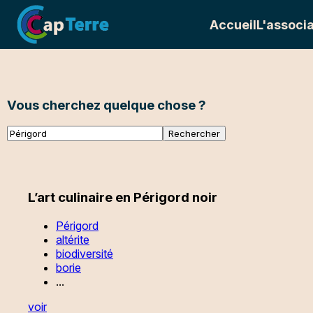
Accueil
L'associa
Vous cherchez quelque chose ?
L’art culinaire en Périgord noir
Périgord
altérite
biodiversité
borie
...
voir