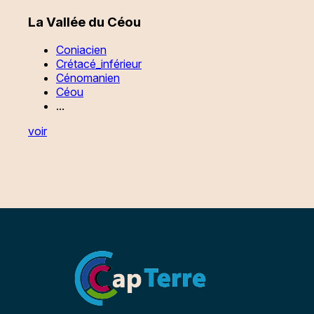
La Vallée du Céou
Coniacien
Crétacé_inférieur
Cénomanien
Céou
...
voir