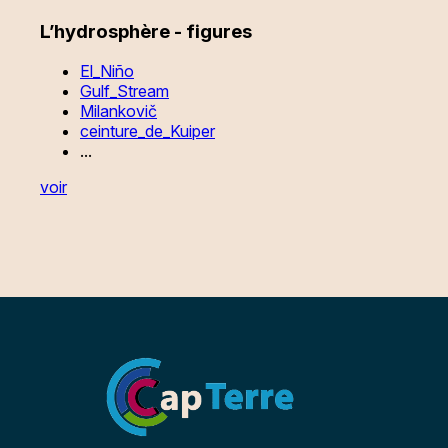
L’hydrosphère - figures
El_Niño
Gulf_Stream
Milankovič
ceinture_de_Kuiper
...
voir