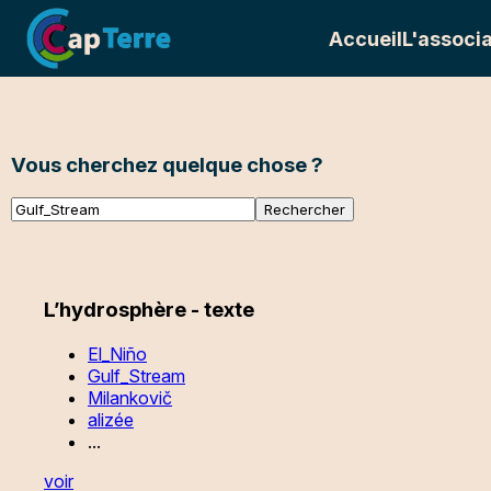
Accueil
L'associa
Vous cherchez quelque chose ?
L’hydrosphère - texte
El_Niño
Gulf_Stream
Milankovič
alizée
...
voir