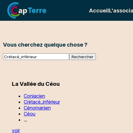
Accueil
L'associa
Vous cherchez quelque chose ?
La Vallée du Céou
Coniacien
Crétacé_inférieur
Cénomanien
Céou
...
voir