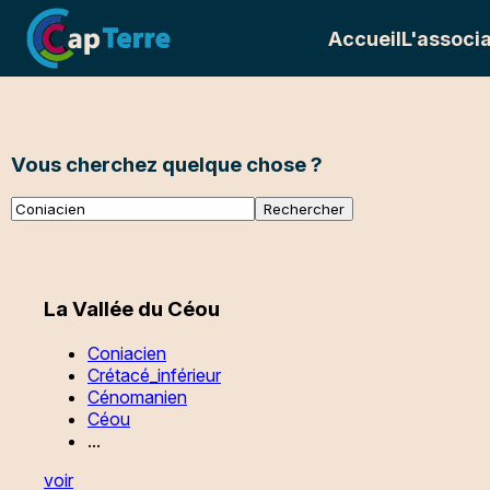
Accueil
L'associa
Vous cherchez quelque chose ?
La Vallée du Céou
Coniacien
Crétacé_inférieur
Cénomanien
Céou
...
voir