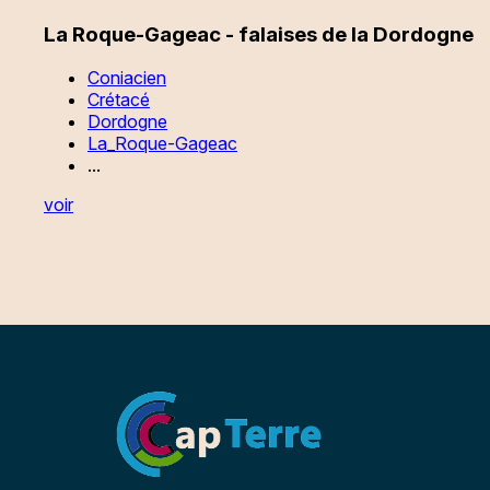
La Roque-Gageac - falaises de la Dordogne
Coniacien
Crétacé
Dordogne
La_Roque-Gageac
...
voir