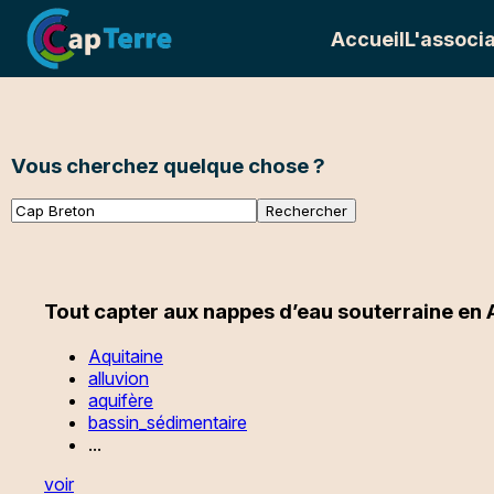
Accueil
L'associa
Vous cherchez quelque chose ?
Tout capter aux nappes d’eau souterraine en 
Aquitaine
alluvion
aquifère
bassin_sédimentaire
...
voir