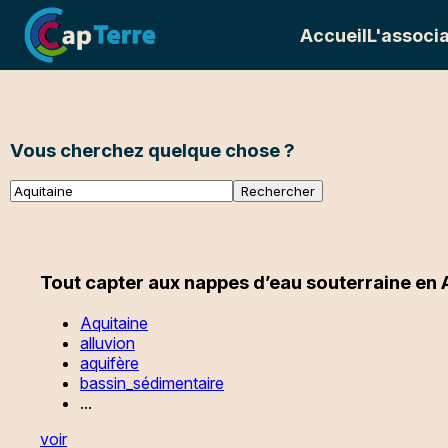
Accueil
L'associa
Vous cherchez quelque chose ?
Tout capter aux nappes d’eau souterraine en 
Aquitaine
alluvion
aquifère
bassin_sédimentaire
...
voir