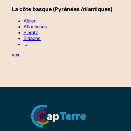
La côte basque (Pyrénées Atlantiques)
Albien
Atlantiques
Biarritz
Bidache
...
voir