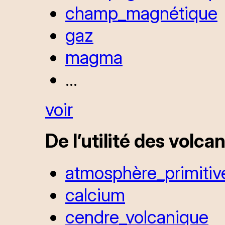
champ_magnétique
gaz
magma
...
voir
De l’utilité des volca
atmosphère_primitiv
calcium
cendre_volcanique