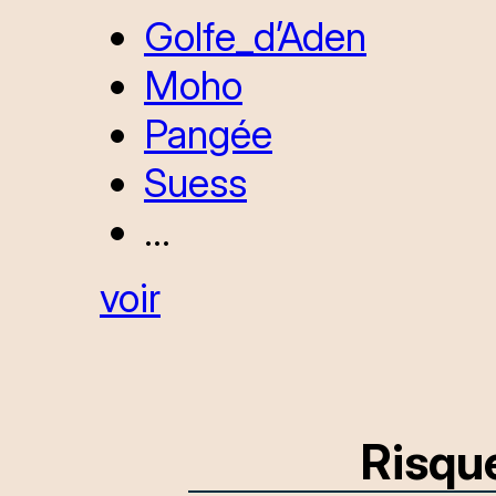
Golfe_d’Aden
Moho
Pangée
Suess
...
voir
Risqu