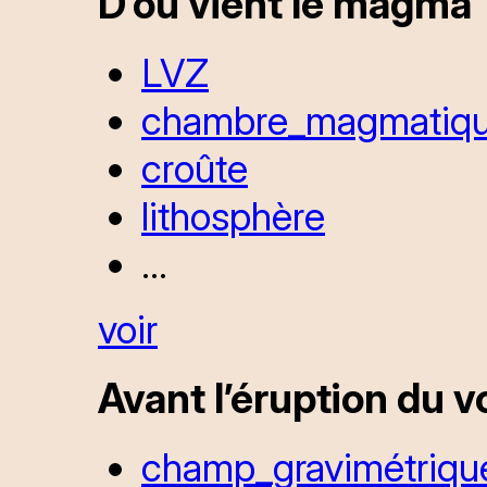
D’où vient le magma 
LVZ
chambre_magmatiq
croûte
lithosphère
...
voir
Avant l’éruption du v
champ_gravimétriqu