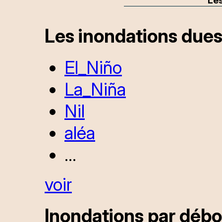
Les
Les inondations dues
El_Niño
La_Niña
Nil
aléa
...
voir
Inondations par débor