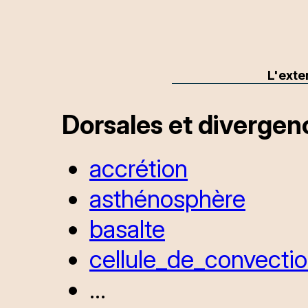
L'exte
Dorsales et diverge
accrétion
asthénosphère
basalte
cellule_de_convecti
...