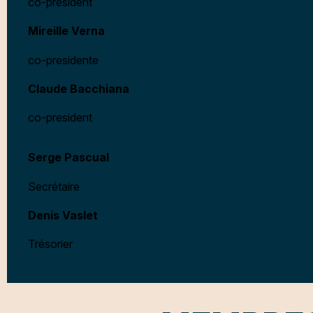
co-president
Mireille Verna
co-presidente
Claude Bacchiana
co-president
Serge Pascual
Secrétaire
Denis Vaslet
Trésorier