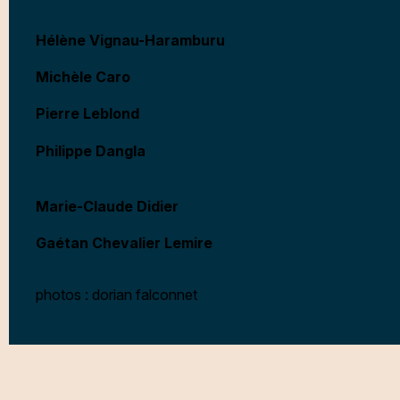
Hélène Vignau-Haramburu
Michèle Caro
Pierre Leblond
Philippe Dangla
Marie-Claude Didier
Gaétan Chevalier Lemire
photos : dorian falconnet